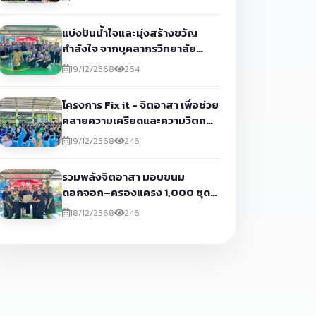
กรุงเทพมหานคร ประจำปีการศึกษา
2568
แบ่งปันน้ำใจและมุ่งสร้างขวัญ
กำลังใจ จากบุคลากรวิทยาลัย
สารพัดช่างตราดสู่ผู้ได้รับผลกระ
19/12/2568
264
ทบจากสถานการณ์ความไม่สงบ
ตามแนวชายแดนไทย - กัมพูชา ณ
โครงการ Fix it - จิตอาสา เพื่อช่วย
ศูนย์พักพิงในเขตอำเภอเมืองตราด
คลายความเครียดและความวิตก
จังหวัดตราด
กังวลให้แก่ประชาชนที่ได้รับผลกระ
19/12/2568
246
ทบและเข้าพักอาศัยอยู่ในศูนย์
พักพิงชั่วคราว จังหวัดตราด
รวมพลังจิตอาสา มอบขนม
ดอกจอก–ครองแครง 1,000 ชุด
ช่วยเหลือผู้อพยพ
18/12/2568
246