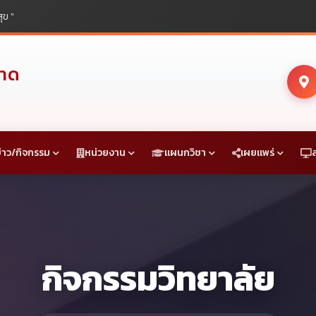
ุข "
ราด
่าว/กิจกรรม
หน่วยงาน
แผนกวิชา
เผยแพร่
กิจกรรมวิทยาลัย